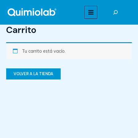
Ir
Buscar
al
MAIN
contenido
Carrito
MENU
Tu carrito está vacío.
VOLVER A LA TIENDA