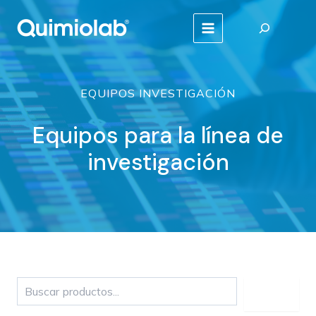
Ir
Buscar
al
MAIN
contenido
MENU
EQUIPOS INVESTIGACIÓN
Equipos para la línea de
investigación
Buscar