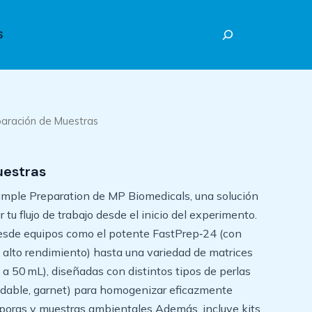
Buscar
S
paración de Muestras
uestras
ample Preparation de MP Biomedicals, una solución
tu flujo de trabajo desde el inicio del experimento.
desde equipos como el potente FastPrep‑24 (con
e alto rendimiento) hasta una variedad de matrices
 a 50 mL), diseñadas con distintos tipos de perlas
noxidable, garnet) para homogenizar eficazmente
 esporas y muestras ambientales Además, incluye kits