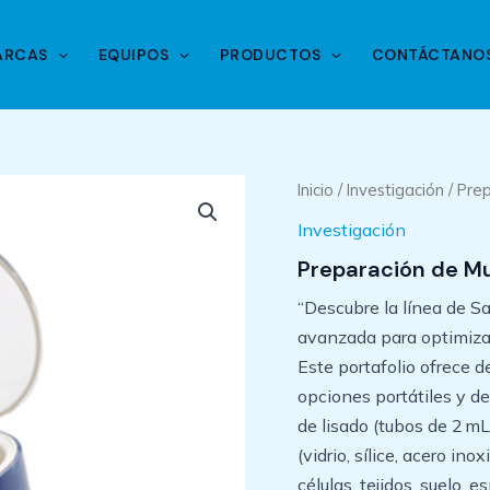
ARCAS
EQUIPOS
PRODUCTOS
CONTÁCTANO
Inicio
/
Investigación
/ Pre
Investigación
Preparación de M
“Descubre la línea de S
avanzada para optimizar 
Este portafolio ofrece 
opciones portátiles y d
de lisado (tubos de 2 mL
(vidrio, sílice, acero i
células, tejidos, suelo,