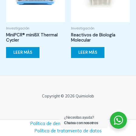
Investigación
Investigación
MiniPCR® mini8X Thermal
Reactivos de Biología
Cycler
Molecular
LEER MÁS
LEER MÁS
Copyright © 2026 Quimiolab
¿Necesitas ayuda?
Política de denuncias y no retaliación
Chatea con nosotros
Política de tratamiento de datos