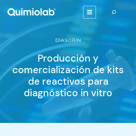
Ir
Buscar
al
MAIN
contenido
MENU
DIASORIN
Producción y
comercialización de kits
de reactivos para
diagnóstico in vitro