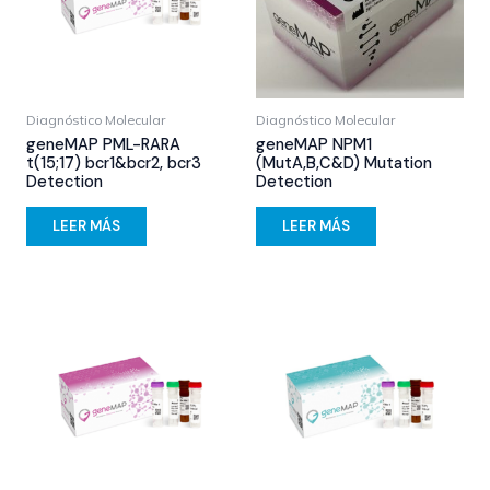
Diagnóstico Molecular
Diagnóstico Molecular
geneMAP PML-RARA
geneMAP NPM1
t(15;17) bcr1&bcr2, bcr3
(MutA,B,C&D) Mutation
Detection
Detection
LEER MÁS
LEER MÁS