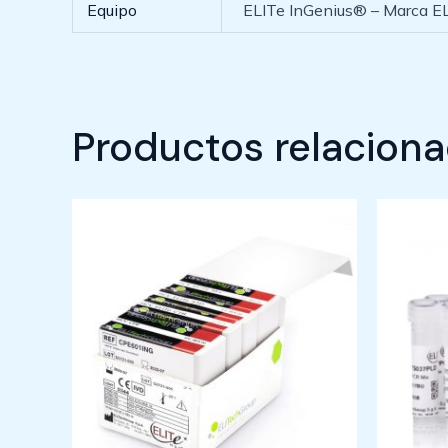
Equipo
ELITe InGenius® – Marca E
Productos relacion