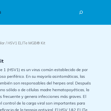
Buscar
S
lar
/ HSV1 ELITe MGB® Kit
it
ple 1 (HSV1) es un virus común establecido de por
oso periférico. En su mayoría asintomáticas, las
ambién son responsables del herpes oral. Después
ano sólido o de células madre hematopoyéticas, la
s frecuente y genera infecciones más graves. El
 control de la carga viral son importantes para
eficacia de la terapia antiviral. El HSV 1&2 ELITe