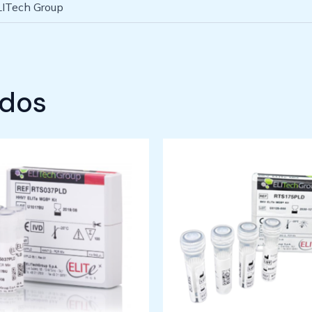
LITech Group
ados