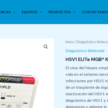
ARCAS
EQUIPOS
PRODUCTOS
CONTÁCTANO
Inicio
/
Diagnóstico Molecu
Diagnóstico Molecular
HSV1 ELITe MGB® K
El virus del herpes sim
vida en el sistema nervi
infecciones por HSV1 t
de un trasplante de órg
reactivación del HSV1 e
diagnóstico de HSV1 y el
determinar y adaptar la 