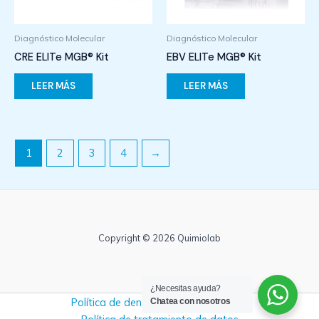
Diagnóstico Molecular
Diagnóstico Molecular
CRE ELITe MGB® Kit
EBV ELITe MGB® Kit
LEER MÁS
LEER MÁS
1
2
3
4
→
Copyright © 2026 Quimiolab
¿Necesitas ayuda?
Política de denuncias y no retaliación
Chatea con nosotros