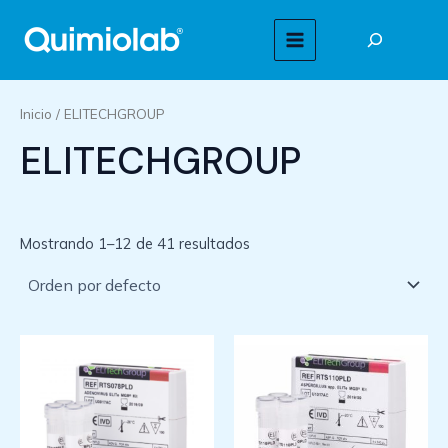
Ir
Buscar
al
MAIN
contenido
MENU
Inicio
/ ELITECHGROUP
ELITECHGROUP
Mostrando 1–12 de 41 resultados