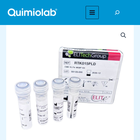
Ir
Buscar
al
MAIN
contenido
MENU