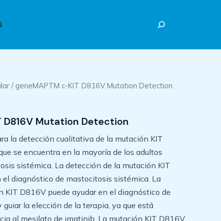
Buscar
S
lar
/ geneMAPTM c-KIT D816V Mutation Detection
D816V Mutation Detection
ara la detección cualitativa de la mutación KIT
e se encuentra en la mayoría de los adultos
osis sistémica. La detección de la mutación KIT
l diagnóstico de mastocitosis sistémica. La
ón KIT D816V puede ayudar en el diagnóstico de
 guiar la elección de la terapia, ya que está
ncia al mesilato de imatinib. La mutación KIT D816V