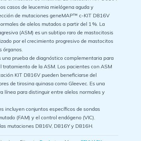
nos casos de leucemia mielógena aguda y
etección de mutaciones geneMAP™ c-KIT D816V
normales de alelos mutados a partir del 1 %. La
agresiva (ASM) es un subtipo raro de mastocitosis
rizado por el crecimiento progresivo de mastocitos
s órganos.
 una prueba de diagnóstico complementaria para
el tratamiento de la ASM. Los pacientes con ASM
tación KIT D816V pueden beneficiarse del
ores de tirosina quinasa como Gleevec. Es una
 línea para distinguir entre alelos normales y
es incluyen conjuntos específicos de sondas
mutado (FAM) y el control endógeno (VIC).
r las mutaciones D816V, D816Y y D816H.