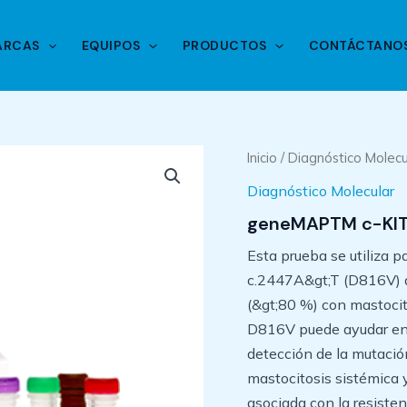
ARCAS
EQUIPOS
PRODUCTOS
CONTÁCTANO
Inicio
/
Diagnóstico Molecu
Diagnóstico Molecular
geneMAPTM c-KIT 
Esta prueba se utiliza p
c.2447A&gt;T (D816V) qu
(&gt;80 %) con mastocit
D816V puede ayudar en e
detección de la mutaci
mastocitosis sistémica y
asociada con la resiste