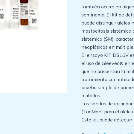
también ocurre en algu
seminoma. El kit de d
puede distinguir alelos 
mastocitosis sistémica 
sistémica (SM), caracte
neoplásicos en múltiple
El ensayo KIT D816V es
el uso de Gleevec® en 
que no presentan la mu
tratamiento con inhibid
prueba simple de primera
mutados.
Las sondas de iniciador
(TaqMan) para el alelo 
Este kit puede detecta