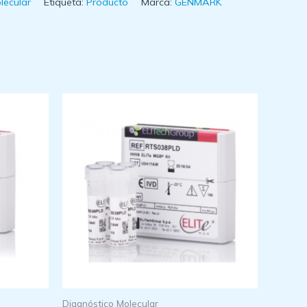
lecular
Etiqueta:
Producto
Marca:
GENMARK
Diagnóstico Molecular