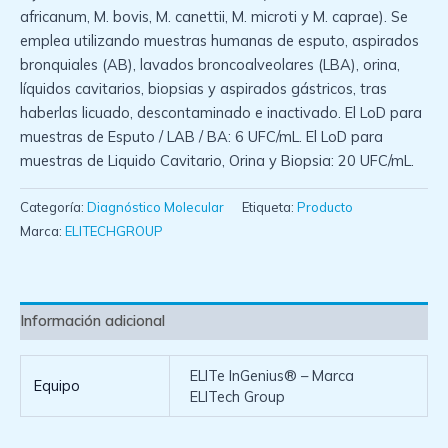
africanum, M. bovis, M. canettii, M. microti y M. caprae). Se
emplea utilizando muestras humanas de esputo, aspirados
bronquiales (AB), lavados broncoalveolares (LBA), orina,
líquidos cavitarios, biopsias y aspirados gástricos, tras
haberlas licuado, descontaminado e inactivado. El LoD para
muestras de Esputo / LAB / BA: 6 UFC/mL. El LoD para
muestras de Liquido Cavitario, Orina y Biopsia: 20 UFC/mL.
Categoría:
Diagnóstico Molecular
Etiqueta:
Producto
Marca:
ELITECHGROUP
Información adicional
ELITe InGenius® – Marca
Equipo
ELITech Group