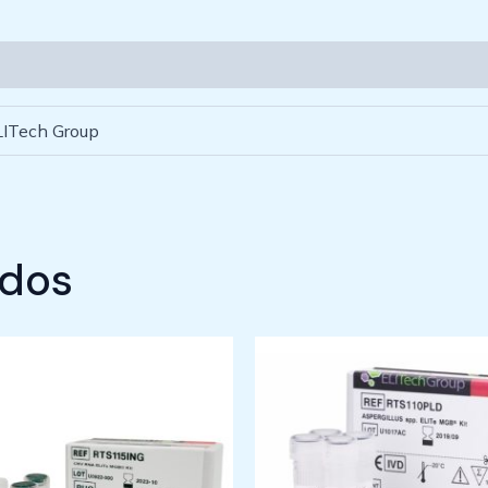
LITech Group
ados