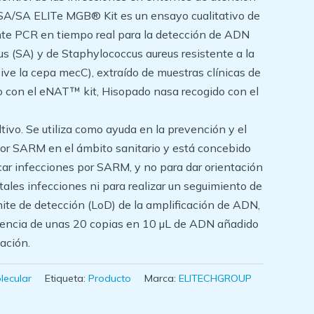
SA/SA ELITe MGB® Kit es un ensayo cualitativo de
nte PCR en tiempo real para la detección de ADN
s (SA) y de Staphylococcus aureus resistente a la
ive la cepa mecC), extraído de muestras clínicas de
o con el eNAT™ kit, Hisopado nasa recogido con el
tivo. Se utiliza como ayuda en la prevención y el
por SARM en el ámbito sanitario y está concebido
car infecciones por SARM, y no para dar orientación
tales infecciones ni para realizar un seguimiento de
mite de detección (LoD) de la amplificación de ADN,
esencia de unas 20 copias en 10 µL de ADN añadido
cación.
lecular
Etiqueta:
Producto
Marca:
ELITECHGROUP