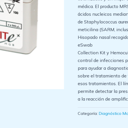
médica. El producto MR
ácidos nucleicos media
de Staphylococcus aureu
meticilina (SARM, inclus
Hisopado nasal recogid
eSwab
Collection Kit y Hemocul
control de infecciones 
para ayudar a diagnosti
sobre el tratamiento de 
esos tratamientos. El lí
permite detectar la pr
a la reacción de amplifi
Categoría:
Diagnóstico Mo