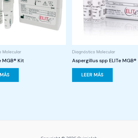
o Molecular
Diagnóstico Molecular
e MGB® Kit
Aspergillus spp ELITe MGB® 
 MÁS
LEER MÁS