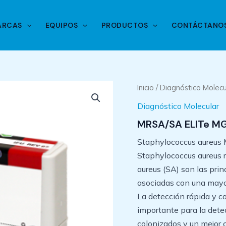
ARCAS
EQUIPOS
PRODUCTOS
CONTÁCTANO
Inicio
/
Diagnóstico Molecu
Diagnóstico Molecular
MRSA/SA ELITe MG
Staphylococcus aureus M
Staphylococcus aureus r
aureus (SA) son las pri
asociadas con una mayor 
La detección rápida y 
importante para la detec
colonizados y un mejor 