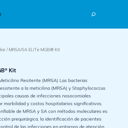
Buscar
S
lar
/ MRSA/SA ELITe MGB® Kit
B® Kit
eticilino Resitente (MRSA) Las bacterias
esistente a la meticilina (MRSA) y Staphylococcus
ncipales causas de infecciones nosocomiales
morbilidad y costos hospitalarios significativos.
confiable de MRSA y SA con métodos moleculares es
ción prequirúrgica, la identificación de pacientes
control de las infecciones en entornos de atención