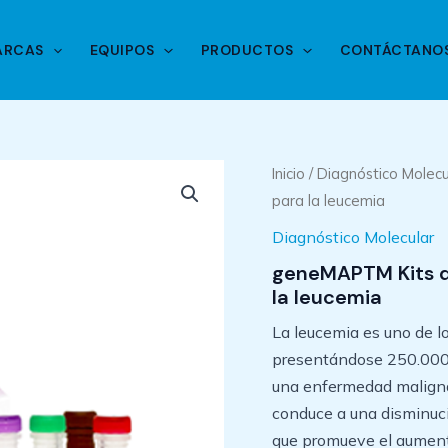
ARCAS
EQUIPOS
PRODUCTOS
CONTÁCTANO
Inicio
/
Diagnóstico Molecu
para la leucemia
Diagnóstico Molecular
geneMAPTM Kits d
la leucemia
La leucemia es uno de l
presentándose 250.000 
una enfermedad maligna
conduce a una disminuci
que promueve el aument