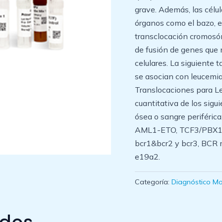
grave. Además, las célu
órganos como el bazo, el 
transclocación cromosóm
de fusión de genes que
celulares. La siguiente
se asocian con leucemia 
Translocaciones para L
cuantitativa de los sigu
ósea o sangre periférica
AML1-ETO, TCF3/PBX1
bcr1&bcr2 y bcr3, BCR
e19a2.
Categoría:
Diagnóstico Mo