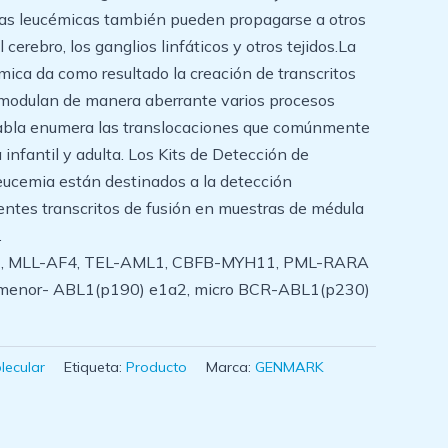
las leucémicas también pueden propagarse a otros
cerebro, los ganglios linfáticos y otros tejidos.La
ica da como resultado la creación de transcritos
 modulan de manera aberrante varios procesos
 tabla enumera las translocaciones que comúnmente
infantil y adulta. Los Kits de Detección de
eucemia están destinados a la detección
ientes transcritos de fusión en muestras de médula
.
, MLL-AF4, TEL-AML1, CBFB-MYH11, PML-RARA
 menor- ABL1(p190) e1a2, micro BCR-ABL1(p230)
lecular
Etiqueta:
Producto
Marca:
GENMARK