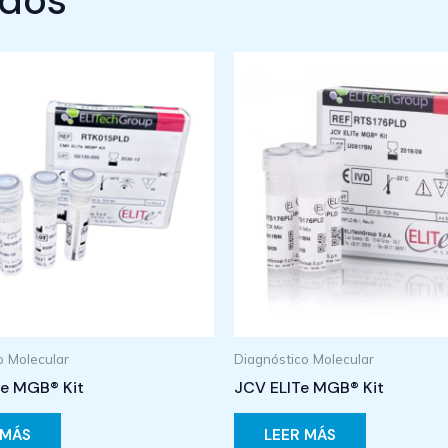
ados
o Molecular
Diagnóstico Molecular
e MGB® Kit
JCV ELITe MGB® Kit
 MÁS
LEER MÁS