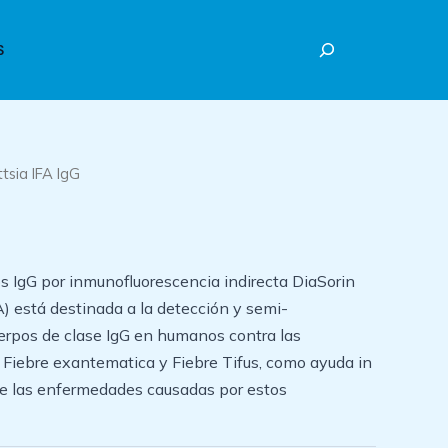
Buscar
S
ttsia IFA IgG
s IgG por inmunofluorescencia indirecta DiaSorin
A) está destinada a la detección y semi-
uerpos de clase IgG en humanos contra las
e Fiebre exantematica y Fiebre Tifus, como ayuda in
 de las enfermedades causadas por estos