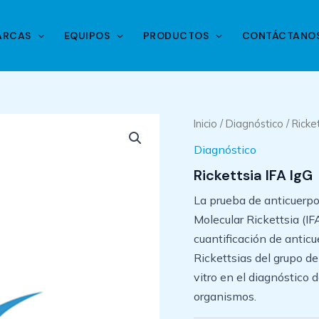
ARCAS
EQUIPOS
PRODUCTOS
CONTÁCTANO
Inicio
/
Diagnóstico
/ Ricke
Diagnóstico
Rickettsia IFA IgG
La prueba de anticuerpo
Molecular Rickettsia (IF
cuantificación de antic
Rickettsias del grupo d
vitro en el diagnóstico
organismos.