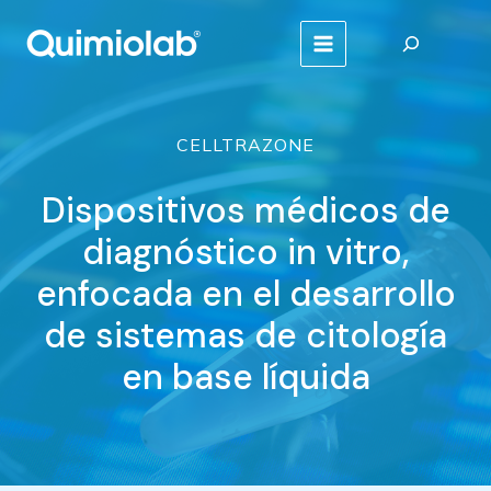
Ir
Buscar
al
MAIN
contenido
MENU
CELLTRAZONE
Dispositivos médicos de
diagnóstico in vitro,
enfocada en el desarrollo
de sistemas de citología
en base líquida