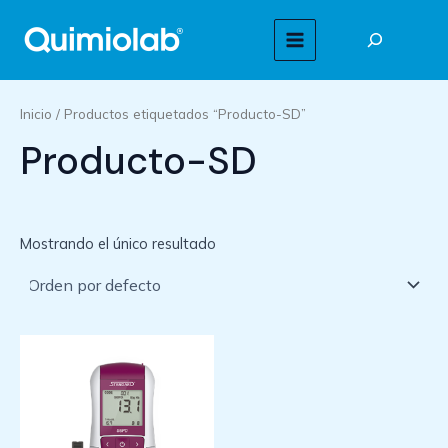
Ir
Buscar
al
MAIN
contenido
MENU
Inicio
/ Productos etiquetados “Producto-SD”
Producto-SD
Mostrando el único resultado