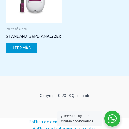
Point of Care
STANDARD G6PD ANALYZER
LEER MÁS
Copyright © 2026 Quimiolab
¿Necesitas ayuda?
Política de denuncias y no retaliación
Chatea con nosotros
Política de tratamiento de datos