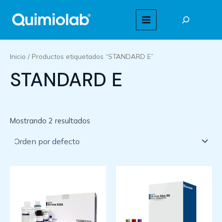
Ir
Buscar
al
MAIN
contenido
MENU
Inicio
/ Productos etiquetados “STANDARD E”
STANDARD E
Mostrando 2 resultados