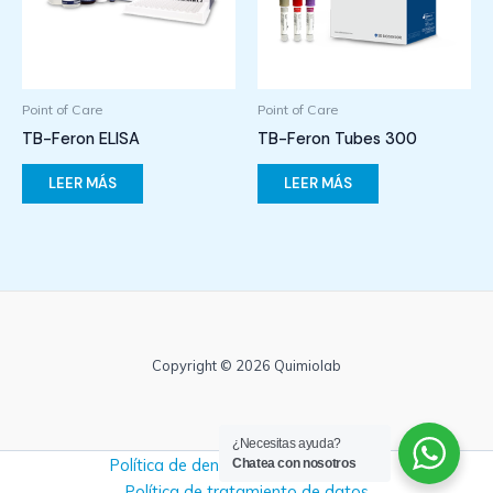
Point of Care
Point of Care
TB-Feron ELISA
TB-Feron Tubes 300
LEER MÁS
LEER MÁS
Copyright © 2026 Quimiolab
¿Necesitas ayuda?
Política de denuncias y no retaliación
Chatea con nosotros
Política de tratamiento de datos