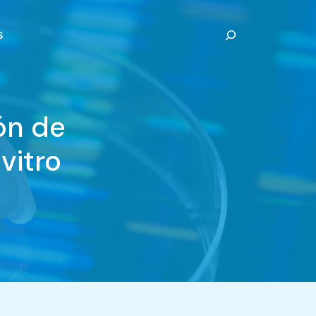
Buscar
S
ón de
vitro