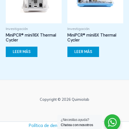
Investigación
Investigación
MiniPCR® mini16X Thermal
MiniPCR® mini8X Thermal
Cycler
Cycler
LEER MÁS
LEER MÁS
Copyright © 2026 Quimiolab
¿Necesitas ayuda?
Política de denuncias y no retaliación
Chatea con nosotros