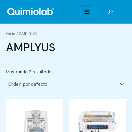
Ir
Buscar
al
MAIN
contenido
MENU
Inicio
/ AMPLYUS
AMPLYUS
Mostrando 2 resultados