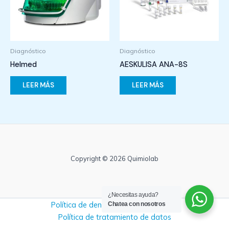
Diagnóstico
Diagnóstico
Helmed
AESKULISA ANA-8S
LEER MÁS
LEER MÁS
Copyright © 2026 Quimiolab
¿Necesitas ayuda?
Política de denuncias y no retaliación
Chatea con nosotros
Política de tratamiento de datos