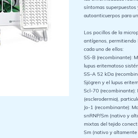
síntomas superpuestos y
autoanticuerpos para u
Los pocillos de la micro
antígenos, permitiendo 
cada uno de ellos:
SS-B (recombinante): Ma
lupus eritematoso sisté
SS-A 52 kDa (recombina
Sjögren y el lupus erite
Scl-70 (recombinante): 
(esclerodermia), particu
Jo-1 (recombinante): Mar
snRNP/Sm (nativo y alt
mixtas del tejido conec
Sm (nativo y altamente 