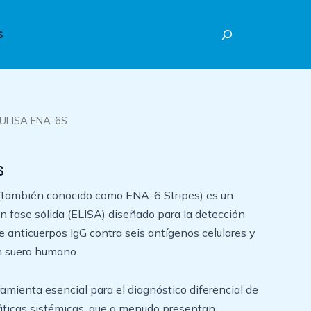
Buscar
S
ULISA ENA-6S
S
ambién conocido como ENA-6 Stripes) es un
fase sólida (ELISA) diseñado para la detección
e anticuerpos IgG contra seis antígenos celulares y
n suero humano.
amienta esencial para el diagnóstico diferencial de
ticas sistémicas, que a menudo presentan