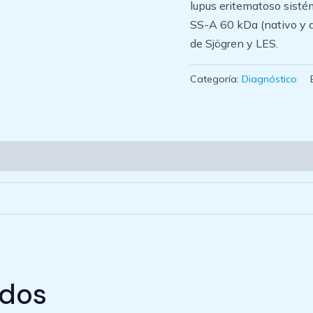
lupus eritematoso sisté
SS-A 60 kDa (nativo y a
de Sjögren y LES.
Categoría:
Diagnóstico
ados