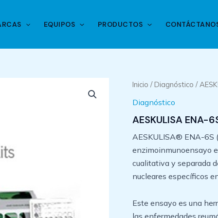
ARCAS
EQUIPOS
PRODUCTOS
CONTÁCTANO
Inicio
/
Diagnóstico
/ AESK
Diagnóstico
AESKULISA ENA-6
AESKULISA® ENA-6S (t
enzimoinmunoensayo en 
cualitativa y separada d
nucleares específicos e
Este ensayo es una herr
las enfermedades reumá