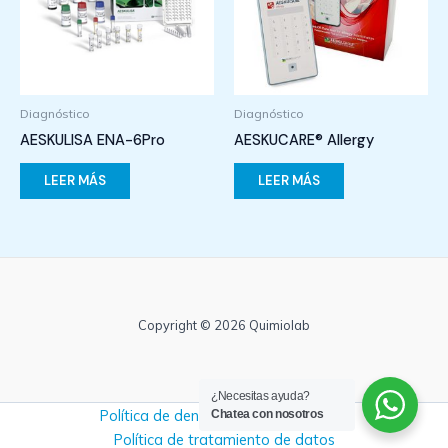
Diagnóstico
Diagnóstico
AESKULISA ENA-6Pro
AESKUCARE® Allergy
LEER MÁS
LEER MÁS
Copyright © 2026 Quimiolab
¿Necesitas ayuda?
Política de denuncias y no retaliación
Chatea con nosotros
Política de tratamiento de datos