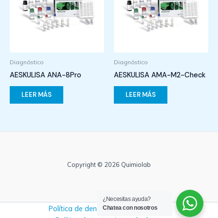
Diagnóstico
Diagnóstico
AESKULISA ANA-8Pro
AESKULISA AMA-M2-Check
LEER MÁS
LEER MÁS
Copyright © 2026 Quimiolab
¿Necesitas ayuda?
Política de denuncias y no retaliación
Chatea con nosotros