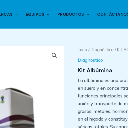
ARCAS
EQUIPOS
PRODUCTOS
CONTÁCTANO
Inicio
/
Diagnóstico
/ Kit A
Diagnóstico
Kit Albúmina
La albúmina es una pro
en suero y en concentrac
funciones principales s
unión y transporte de mu
grasos, metales, hormon
en el hígado y constit
séricas totales. Su conc