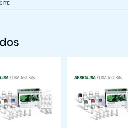
 SITE
ados