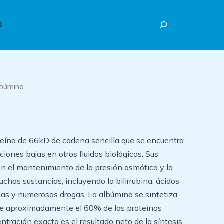
Buscar
S
lbúmina
teína de 66kD de cadena sencilla que se encuentra
iones bajas en otros fluidos biológicos. Sus
on el mantenimiento de la presión osmótica y la
chas sustancias, incluyendo la bilirrubina, ácidos
as y numerosas drogas. La albúmina se sintetiza
uye aproximadamente el 60% de las proteínas
entración exacta es el resultado neto de la síntesis,