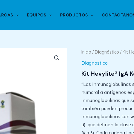
ARCAS
EQUIPOS
PRODUCTOS
CONTÁCTANO
Inicio
/
Diagnóstico
/ Kit 
Diagnóstico
Kit Hevylite® IgA 
“Las inmunoglobulinas s
humoral a antígenos espe
inmunoglobulinas que se
también pueden producir
inmunoglobulinas consis
μ), que definen la clase
(κ o λ). Cada cadena lig