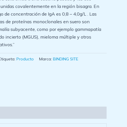
unidas covalentemente en la región bisagra. En
go de concentración de IgA es 0,8 – 4,0g/L . Las
as de proteínas monoclonales en suero son
malía subyacente, como por ejemplo gammapatía
do incierto (MGUS), mieloma múltiple y otros
ativos.”
Etiqueta:
Producto
Marca:
BINDING SITE