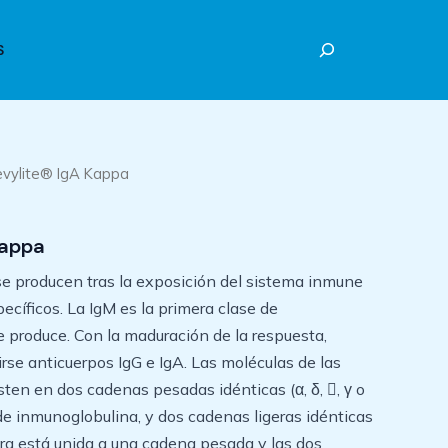
Buscar
S
Hevylite® IgA Kappa
Kappa
e producen tras la exposición del sistema inmune
cíficos. La IgM es la primera clase de
 produce. Con la maduración de la respuesta,
se anticuerpos IgG e IgA. Las moléculas de las
ten en dos cadenas pesadas idénticas (α, δ, , γ o
 de inmunoglobulina, y dos cadenas ligeras idénticas
era está unida a una cadena pesada y las dos