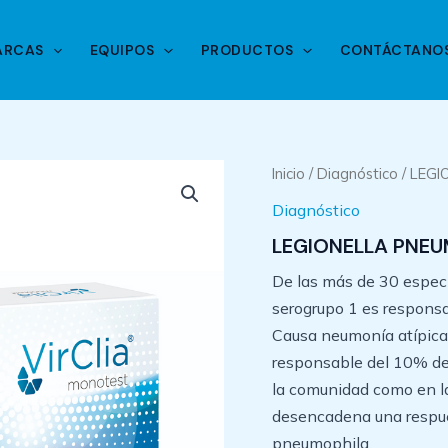
ARCAS
EQUIPOS
PRODUCTOS
CONTÁCTANO
Inicio
/
Diagnóstico
/ LEGI
Diagnóstico
LEGIONELLA PNEU
De las más de 30 espec
serogrupo 1 es responsa
Causa neumonía atípica
responsable del 10% de 
la comunidad como en las
desencadena una respue
pneumophila.