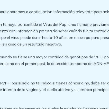
oporcionaremos a continuación información relevante para acla
en te haya transmitido el Virus del Papiloma humano previame
cuenta con información precisa de saber cuándo fue tu contagi
ue el virus puede durar hasta 10 años en el cuerpo para prese
H en caso de un resultado negativo.
 cuando se tiene una mayor cantidad de genotipos de VPH, por
ncionó en el primer post, la detección temprana de ADN-VPH 
-VPH por sí sola no te indica si tienes cáncer o no, debe ser
e interna de la vagina y el cuello uterino y se enfoca princip
citología en los casos en los cuales la prueba de Seegene pa