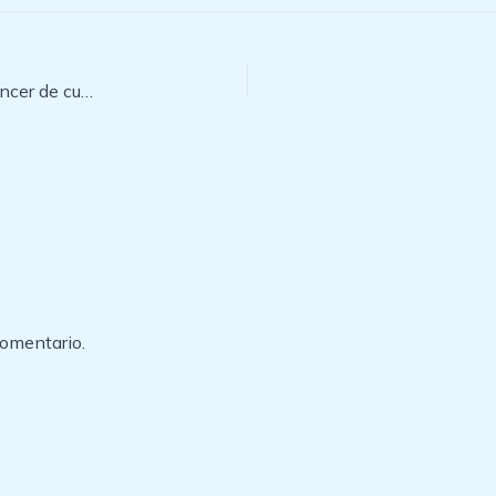
¿Sabes si te encuentras en riesgo de padecer de cáncer de cuello uterino?
comentario.