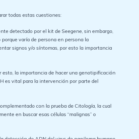
rar todas estas cuestiones:
nte detectado por el kit de Seegene, sin embargo,
o porque varía de persona en persona la
ntar signos y/o síntomas, por esto la importancia
 esto, la importancia de hacer una genotipificación
es vital para la intervención por parte del
 complementado con la prueba de Citología, la cual
almente en buscar esas células “malignas” o
ra la detección de ADN del virus de papiloma humano