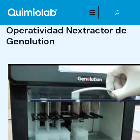
Ir
Buscar
al
MAIN
contenido
Operatividad Nextractor de
MENU
Genolution