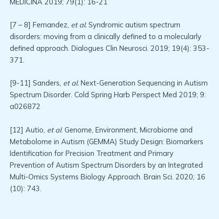
MEDICINA 2019; 79(1): 16-21
[7 – 8] Fernandez,
et al.
Syndromic autism spectrum
disorders: moving from a clinically defined to a molecularly
defined approach. Dialogues Clin Neurosci. 2019; 19(4): 353-
371.
[9-11] Sanders,
et al.
Next-Generation Sequencing in Autism
Spectrum Disorder. Cold Spring Harb Perspect Med 2019; 9:
a026872
[12] Autio,
et al
. Genome, Environment, Microbiome and
Metabolome in Autism (GEMMA) Study Design: Biomarkers
Identification for Precision Treatment and Primary
Prevention of Autism Spectrum Disorders by an Integrated
Multi-Omics Systems Biology Approach. Brain Sci. 2020; 16
(10): 743.