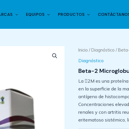
ARCAS
EQUIPOS
PRODUCTOS
CONTÁCTANO
Inicio
/
Diagnóstico
/ Beta-
Diagnóstico
Beta-2 Microglobu
La 2M es una proteína 
en la superficie de la m
antígeno de histocompati
Concentraciones elevad
renales y con artritis 
eritematoso sistémico,