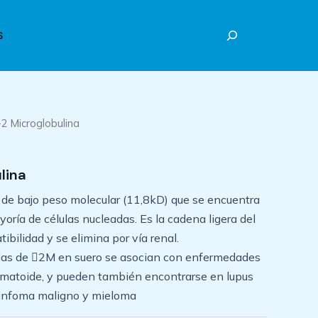
Buscar
S
2 Microglobulina
lina
de bajo peso molecular (11,8kD) que se encuentra
ayoría de células nucleadas. Es la cadena ligera del
bilidad y se elimina por vía renal.
as de 2M en suero se asocian con enfermedades
reumatoide, y pueden también encontrarse en lupus
 linfoma maligno y mieloma