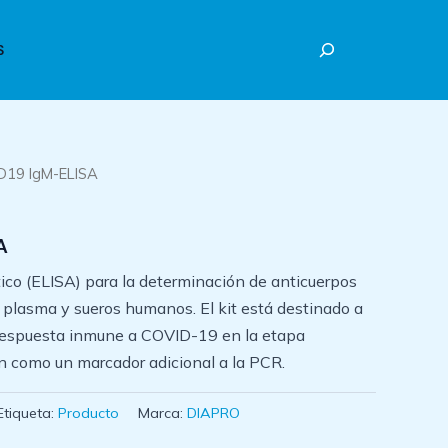
Buscar
S
D19 IgM-ELISA
A
o (ELISA) para la determinación de anticuerpos
plasma y sueros humanos. El kit está destinado a
 respuesta inmune a COVID-19 en la etapa
n como un marcador adicional a la PCR.
Etiqueta:
Producto
Marca:
DIAPRO