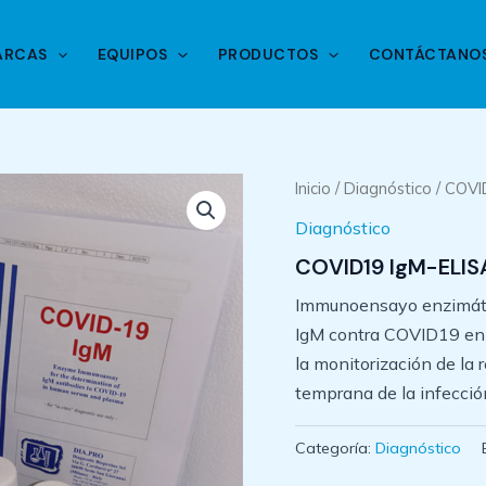
ARCAS
EQUIPOS
PRODUCTOS
CONTÁCTANO
Inicio
/
Diagnóstico
/ COVI
Diagnóstico
COVID19 IgM-ELIS
Immunoensayo enzimátic
IgM contra COVID19 en 
la monitorización de la
temprana de la infecció
Categoría:
Diagnóstico