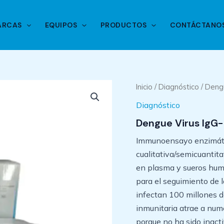
ARCAS
EQUIPOS
PRODUCTOS
CONTÁCTANO
Inicio
/
Diagnóstico
/ Deng
Diagnóstico
Dengue Virus IgG-
Immunoensayo enzimátic
cualitativa/semicuantita
en plasma y sueros hum
para el seguimiento de l
infectan 100 millones d
inmunitaria atrae a nume
porque no ha sido inact