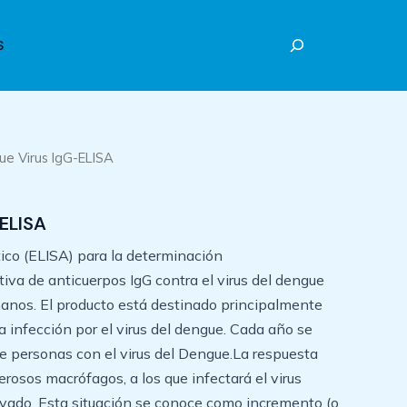
Buscar
S
ue Virus IgG-ELISA
ELISA
o (ELISA) para la determinación
tiva de anticuerpos IgG contra el virus del dengue
anos. El producto está destinado principalmente
a infección por el virus del dengue. Cada año se
e personas con el virus del Dengue.La respuesta
rosos macrófagos, a los que infectará el virus
ivado. Esta situación se conoce como incremento (o