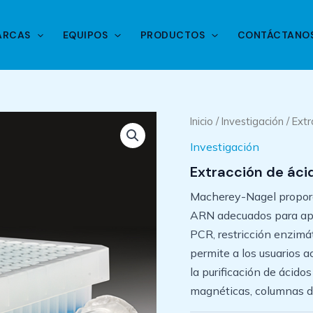
ARCAS
EQUIPOS
PRODUCTOS
CONTÁCTANO
Inicio
/
Investigación
/ Ext
Investigación
Extracción de áci
Macherey-Nagel proporc
ARN adecuados para apl
PCR, restricción enzimát
permite a los usuarios
la purificación de ácidos
magnéticas, columnas de