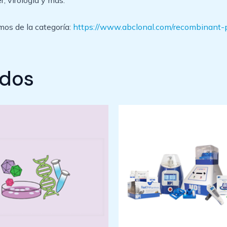
r, virología y más.
mos de la categoría:
https://www.abclonal.com/recombinant-
ados