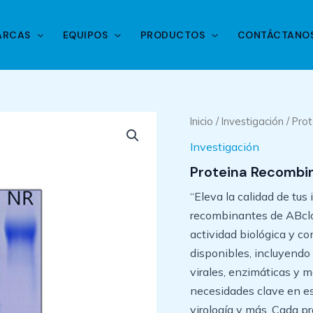
ARCAS
EQUIPOS
PRODUCTOS
CONTÁCTANO
Inicio
/
Investigación
/ Pro
Investigación
Proteina Recombi
“Eleva la calidad de tus
recombinantes de ABclon
actividad biológica y co
disponibles, incluyendo 
virales, enzimáticas y m
necesidades clave en est
virología y más. Cada pr