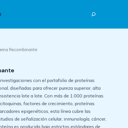
Buscar
S
teina Recombinante
nante
 investigaciones con el portafolio de proteínas
al, diseñadas para ofrecer pureza superior, alta
nsistencia lote a lote. Con más de 1.000 proteínas
citoquinas, factores de crecimiento, proteínas
arcadores epigenéticos, esta línea cubre las
udios de señalización celular, inmunología, cáncer,
oteína es producida bajo estrictos estándares de