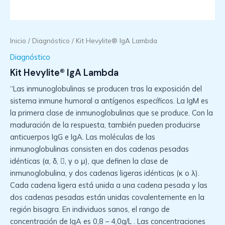
Inicio
/
Diagnóstico
/ Kit Hevylite® IgA Lambda
Diagnóstico
Kit Hevylite® IgA Lambda
“Las inmunoglobulinas se producen tras la exposición del
sistema inmune humoral a antígenos específicos. La IgM es
la primera clase de inmunoglobulinas que se produce. Con la
maduración de la respuesta, también pueden producirse
anticuerpos IgG e IgA. Las moléculas de las
inmunoglobulinas consisten en dos cadenas pesadas
idénticas (α, δ, , γ o μ), que definen la clase de
inmunoglobulina, y dos cadenas ligeras idénticas (κ o λ).
Cada cadena ligera está unida a una cadena pesada y las
dos cadenas pesadas están unidas covalentemente en la
región bisagra. En individuos sanos, el rango de
concentración de IgA es 0,8 – 4,0g/L . Las concentraciones