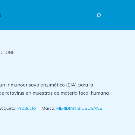
Buscar
S
ACLONE
n inmunoensayo enzimático (EIA) para la
de rotavirus en muestras de materia fecal humana.
Etiqueta:
Producto
Marca:
MERIDIAN BIOSCIENCE