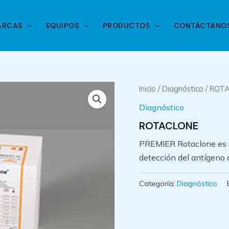
ARCAS
EQUIPOS
PRODUCTOS
CONTÁCTANO
Inicio
/
Diagnóstico
/ ROT
Diagnóstico
ROTACLONE
PREMIER Rotaclone es u
detección del antígeno 
Categoría:
Diagnóstico