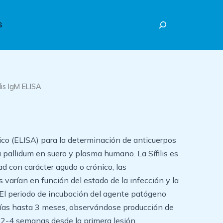
Buscar
S
lis IgM ELISA
o (ELISA) para la determinación de anticuerpos
pallidum en suero y plasma humano. La Sífilis es
 con carácter agudo o crónico, las
 varían en función del estado de la infección y la
 El periodo de incubación del agente patógeno
días hasta 3 meses, observándose producción de
2-4 semanas desde la primera lesión.