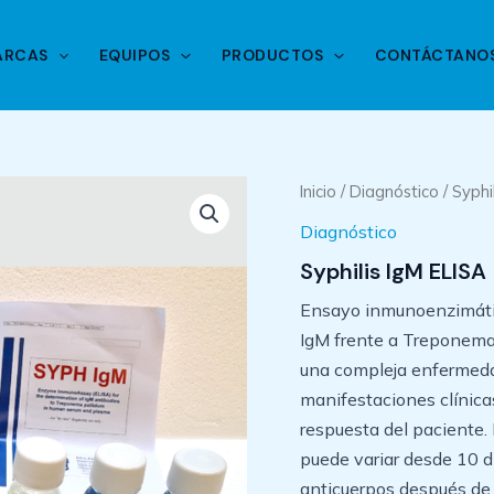
ARCAS
EQUIPOS
PRODUCTOS
CONTÁCTANO
Inicio
/
Diagnóstico
/ Syphi
Diagnóstico
Syphilis IgM ELISA
Ensayo inmunoenzimátic
IgM frente a Treponema 
una compleja enfermedad
manifestaciones clínicas
respuesta del paciente.
puede variar desde 10 
anticuerpos después de 