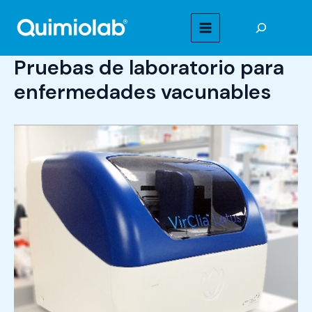
Ir
Buscar
al
MAIN
contenido
Pruebas de laboratorio para
MENU
enfermedades vacunables