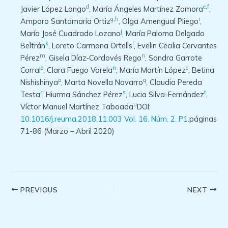
d
e
,
f
Javier López Longo
, María Ángeles Martínez Zamora
,
g
,
h
i
Amparo Santamaría Ortiz
, Olga Amengual Pliego
,
j
María José Cuadrado Lozano
, María Paloma Delgado
k
l
Beltrán
, Loreto Carmona Ortells
, Evelin Cecilia Cervantes
m
n
Pérez
, Gisela Díaz-Cordovés Rego
, Sandra Garrote
o
n
c
Corral
, Clara Fuego Varela
, María Martín López
, Betina
p
q
Nishishinya
, Marta Novella Navarro
, Claudia Pereda
r
s
t
Testa
, Hiurma Sánchez Pérez
, Lucia Silva-Fernández
,
u
Víctor Manuel Martínez Taboada
DOI:
10.1016/j.reuma.2018.11.003
Vol. 16. Núm. 2. P1.
páginas
71-86 (Marzo – Abril 2020)
Post
PREVIOUS
NEXT
navigation