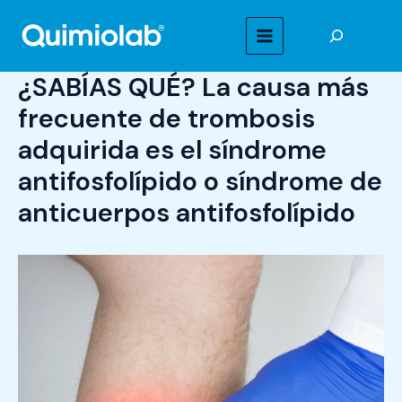
Ir
Buscar
al
MAIN
contenido
¿SABÍAS QUÉ? La causa más
MENU
frecuente de trombosis
adquirida es el síndrome
antifosfolípido o síndrome de
anticuerpos antifosfolípido