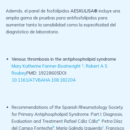
Además, el panel de fosfolípidos
AESKULISA®
incluye una
amplia gama de pruebas para antifosfolípidos para
aumentar tanto la sensibilidad como la especificidad del
diagnóstico de laboratorio.
Venous thrombosis in the antiphospholipid syndrome
1
Mary Katherine Farmer-Boatwright
,
Robert A S
Roubey
PMID: 19228605DOI:
10.1161/ATVBAHA.108.182204
.
Recommendations of the Spanish Rheumatology Society
for Primary Antiphospholipid Syndrome. Part I: Diagnosis,
a
,
Evaluation and Treatment Rafael Cáliz Cáliz
Petra Díaz
b
c
del Campo Fontecha
, María Galindo Izquierdo
, Francisco