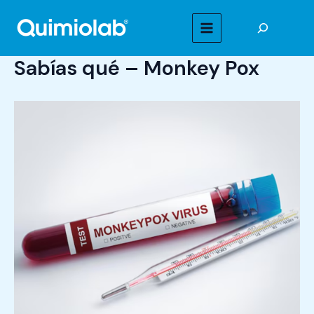
Ir
Buscar
al
MAIN
contenido
Sabías qué – Monkey Pox
MENU