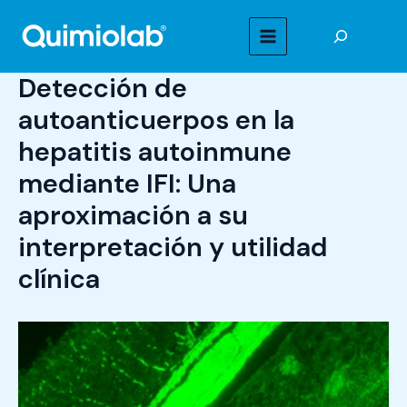
Ir
Buscar
al
MAIN
contenido
Detección de
MENU
autoanticuerpos en la
hepatitis autoinmune
mediante IFI: Una
aproximación a su
interpretación y utilidad
clínica