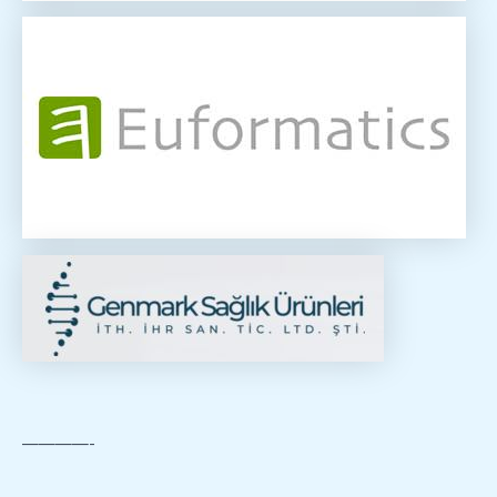
————-