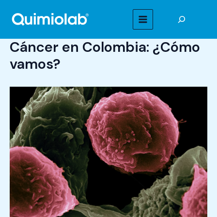
Ir
Buscar
al
MAIN
contenido
Cáncer en Colombia: ¿Cómo
MENU
vamos?