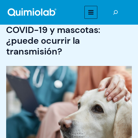
Ir
Buscar
al
MAIN
contenido
COVID-19 y mascotas:
MENU
¿puede ocurrir la
transmisión?