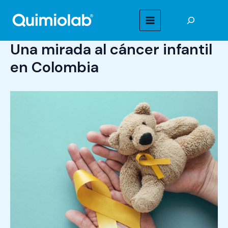
Ir
Buscar
al
MAIN
contenido
Una mirada al cáncer infantil
MENU
en Colombia