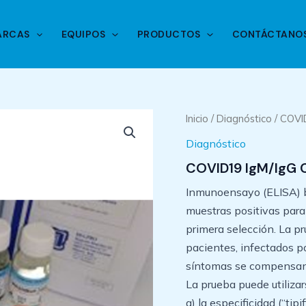
ARCAS
EQUIPOS
PRODUCTOS
CONTÁCTANO
Inicio
/
Diagnóstico
/ COVI
Diagnóstico
COVID19 IgM/IgG 
Inmunoensayo (ELISA) b
muestras positivas para
primera selección. La pr
pacientes, infectados 
síntomas se compensan 
La prueba puede utiliza
a) la especificidad (“tip