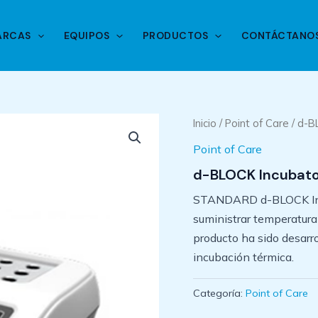
ARCAS
EQUIPOS
PRODUCTOS
CONTÁCTANO
Inicio
/
Point of Care
/ d-B
Point of Care
d-BLOCK Incubato
STANDARD d-BLOCK Incub
suministrar temperatura
producto ha sido desarr
incubación térmica.
Categoría:
Point of Care