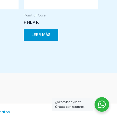
Point of Care
F HbA1c
LEER MÁS
¿Necesitas ayuda?
Chatea con nosotros
 datos