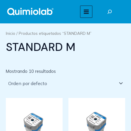
Ir
Buscar
al
MAIN
contenido
MENU
Inicio
/ Productos etiquetados “STANDARD M”
STANDARD M
Mostrando 10 resultados