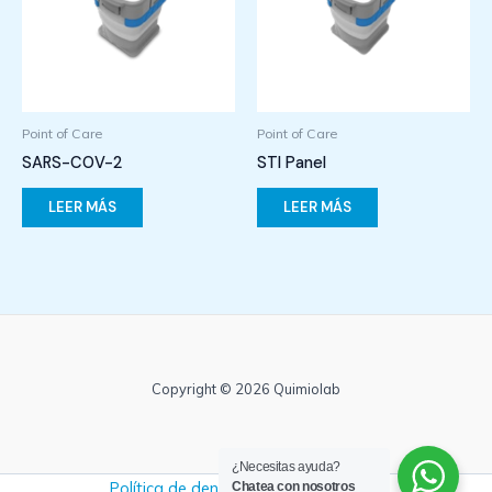
Point of Care
Point of Care
SARS-COV-2
STI Panel
LEER MÁS
LEER MÁS
Copyright © 2026 Quimiolab
¿Necesitas ayuda?
Política de denuncias y no retaliación
Chatea con nosotros