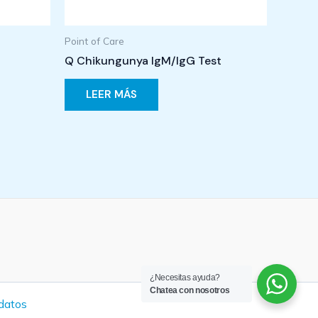
Point of Care
Q Chikungunya IgM/IgG Test
LEER MÁS
¿Necesitas ayuda?
Chatea con nosotros
 datos