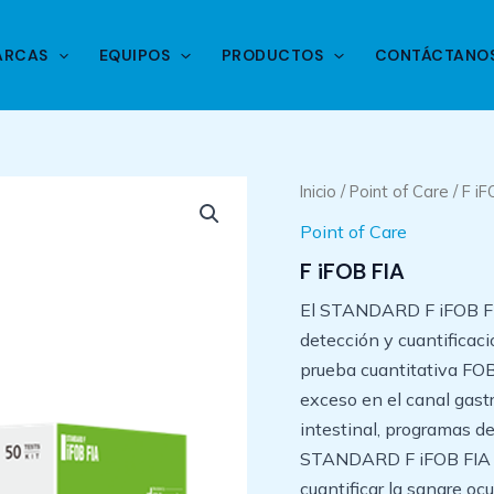
ARCAS
EQUIPOS
PRODUCTOS
CONTÁCTANO
Inicio
/
Point of Care
/ F iF
Point of Care
F iFOB FIA
El STANDARD F iFOB FI
detección y cuantificac
prueba cuantitativa FOB
exceso en el canal gastr
intestinal, programas de
STANDARD F iFOB FIA e
cuantificar la sangre oc