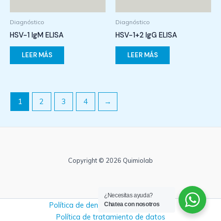
Diagnóstico
Diagnóstico
HSV-1 IgM ELISA
HSV-1+2 IgG ELISA
LEER MÁS
LEER MÁS
1
2
3
4
→
Copyright © 2026 Quimiolab
¿Necesitas ayuda?
Política de denuncias y no retaliación
Chatea con nosotros
Política de tratamiento de datos